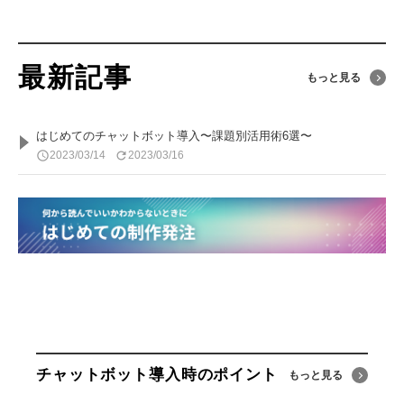
最新記事
もっと見る
はじめてのチャットボット導入〜課題別活用術6選〜
2023/03/14
2023/03/16
access_time
refresh
チャットボット導入時のポイント
もっと見る