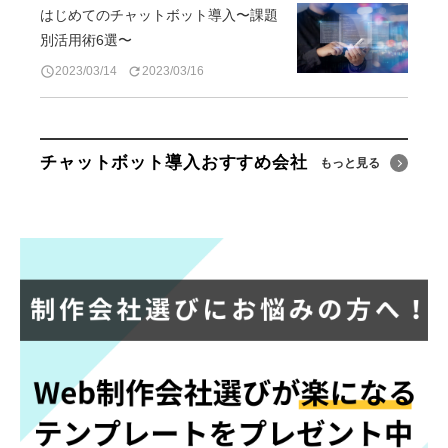
はじめてのチャットボット導入〜課題
別活用術6選〜
2023/03/14
2023/03/16
access_time
refresh
チャットボット導入おすすめ会社
もっと見る